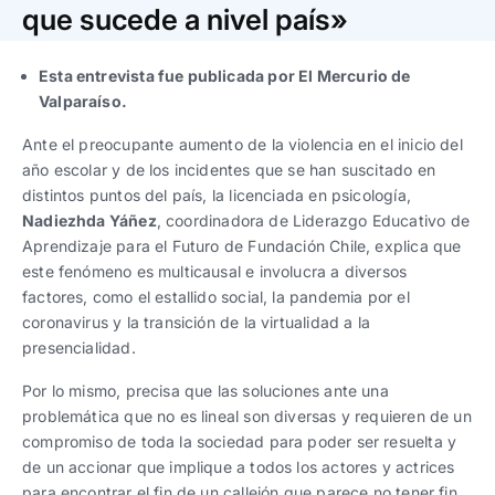
Trabaja con nosotros
Ver todas
Ver todas
que sucede a nivel país»
progresivos de gestión
Esta entrevista fue publicada por El Mercurio de
Ver todo
Ver todos
Español
Español
English
English
Valparaíso.
|
|
Ante el preocupante aumento de la violencia en el inicio del
año escolar y de los incidentes que se han suscitado en
Español
Español
English
English
|
|
distintos puntos del país, la licenciada en psicología,
Nadiezhda Yáñez
, coordinadora de Liderazgo Educativo de
Español
Español
English
English
|
|
Aprendizaje para el Futuro de Fundación Chile, explica que
este fenómeno es multicausal e involucra a diversos
factores, como el estallido social, la pandemia por el
coronavirus y la transición de la virtualidad a la
presencialidad.
Por lo mismo, precisa que las soluciones ante una
problemática que no es lineal son diversas y requieren de un
compromiso de toda la sociedad para poder ser resuelta y
de un accionar que implique a todos los actores y actrices
para encontrar el fin de un callejón que parece no tener fin,