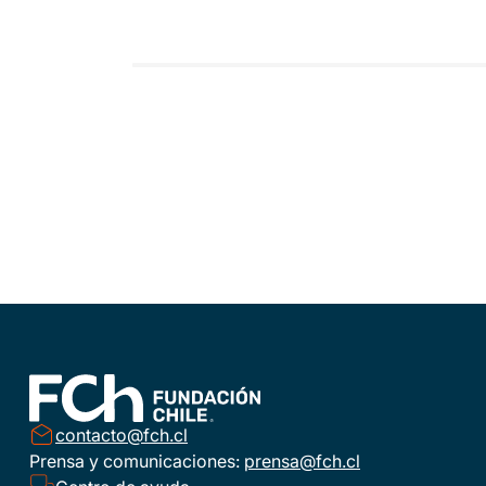
contacto@fch.cl
Prensa y comunicaciones:
prensa@fch.cl