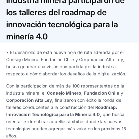
industria minera participaron de
Trabaja con nosotros
Ver todas
Ver todas
progresivos de gestión
los talleres del roadmap de
Ver todo
Ver todos
innovación tecnológica para la
Español
Español
English
English
|
|
minería 4.0
Español
Español
English
English
|
|
• El desarrollo de esta nueva hoja de ruta liderada por el
Consejo Minero, Fundación Chile y Corporación Alta Ley,
busca generar una visión compartida por la industria
Español
Español
English
English
|
|
respecto a cómo abordar los desafíos de la digitalización.
Con la participación de más de 100 representantes de la
industria minera, el
Consejo Minero
,
Fundación Chile
y
Corporación Alta Ley
, finalizaron con éxito la ronda de
talleres conducentes a la construcción del
Roadmap:
Innovación Tecnológica para la Minería 4.0,
que busca
orientar e identificar aquellos ámbitos donde las nuevas
tecnologías pueden agregar más valor en los próximos 15
años.