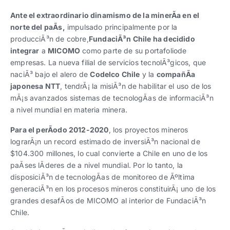
Trabaja con nosotros
Ver todas
Ver todas
progresivos de gestión
Ante el extraordinario dinamismo de la minerÃ­a en el
norte del paÃ­s,
impulsado principalmente por la
Ver todo
Ver todos
producciÃ³n de cobre,
FundaciÃ³n Chile ha decidido
Español
Español
English
English
|
|
integrar
a
MICOMO
como parte de su portafoliode
empresas. La nueva filial de servicios tecnolÃ³gicos, que
naciÃ³ bajo el alero de
Codelco Chile
y la
compañÃ­a
Español
Español
English
English
|
|
japonesa NTT
, tendrÃ¡ la misiÃ³n de habilitar el uso de los
mÃ¡s avanzados sistemas de tecnologÃ­as de informaciÃ³n
a nivel mundial en materia minera.
Español
Español
English
English
|
|
Para el perÃ­odo 2012-2020
, los proyectos mineros
lograrÃ¡n un record estimado de inversiÃ³n nacional de
$104.300 millones, lo cual convierte a Chile en uno de los
paÃ­ses lÃ­deres de a nivel mundial. Por lo tanto, la
disposiciÃ³n de tecnologÃ­as de monitoreo de Ãºltima
generaciÃ³n en los procesos mineros constituirÃ¡ uno de los
grandes desafÃ­os de MICOMO al interior de FundaciÃ³n
Chile.