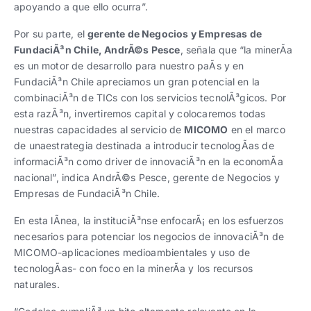
apoyando a que ello ocurra”.
Por su parte, el
gerente de Negocios y Empresas de
FundaciÃ³n Chile, AndrÃ©s Pesce
, señala que “la minerÃ­a
es un motor de desarrollo para nuestro paÃ­s y en
FundaciÃ³n Chile apreciamos un gran potencial en la
combinaciÃ³n de TICs con los servicios tecnolÃ³gicos. Por
esta razÃ³n, invertiremos capital y colocaremos todas
nuestras capacidades al servicio de
MICOMO
en el marco
de unaestrategia destinada a introducir tecnologÃ­as de
informaciÃ³n como driver de innovaciÃ³n en la economÃ­a
nacional”, indica AndrÃ©s Pesce, gerente de Negocios y
Empresas de FundaciÃ³n Chile.
En esta lÃ­nea, la instituciÃ³nse enfocarÃ¡ en los esfuerzos
necesarios para potenciar los negocios de innovaciÃ³n de
MICOMO-aplicaciones medioambientales y uso de
tecnologÃ­as- con foco en la minerÃ­a y los recursos
naturales.