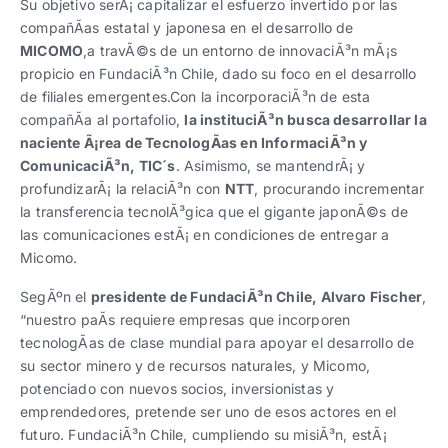
Su objetivo serÃ¡ capitalizar el esfuerzo invertido por las
compañÃ­as estatal y japonesa en el desarrollo de
MICOMO
,a travÃ©s de un entorno de innovaciÃ³n mÃ¡s
propicio en FundaciÃ³n Chile, dado su foco en el desarrollo
de filiales emergentes.Con la incorporaciÃ³n de esta
compañÃ­a al portafolio,
la instituciÃ³n busca desarrollar la
naciente Ã¡rea de TecnologÃ­as en InformaciÃ³n y
ComunicaciÃ³n, TIC´s
. Asimismo, se mantendrÃ¡ y
profundizarÃ¡ la relaciÃ³n con
NTT
, procurando incrementar
la transferencia tecnolÃ³gica que el gigante japonÃ©s de
las comunicaciones estÃ¡ en condiciones de entregar a
Micomo.
SegÃºn el
presidente de FundaciÃ³n Chile, Alvaro Fischer
,
“nuestro paÃ­s requiere empresas que incorporen
tecnologÃ­as de clase mundial para apoyar el desarrollo de
su sector minero y de recursos naturales, y Micomo,
potenciado con nuevos socios, inversionistas y
emprendedores, pretende ser uno de esos actores en el
futuro. FundaciÃ³n Chile, cumpliendo su misiÃ³n, estÃ¡