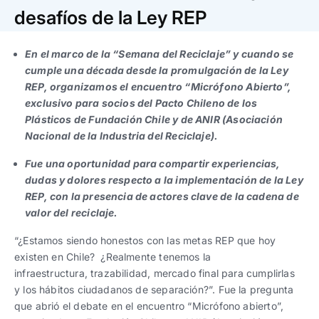
Trabaja con nosotros
Ver todas
Ver todas
desafíos de la Ley REP
progresivos de gestión
Ver todo
Ver todos
En el marco de la “Semana del Reciclaje” y cuando se
Español
Español
English
English
|
|
cumple una década desde la promulgación de la Ley
REP, organizamos el encuentro “Micrófono Abierto”,
exclusivo para socios del Pacto Chileno de los
Español
Español
English
English
|
|
Plásticos de Fundación Chile y de ANIR (Asociación
Nacional de la Industria del Reciclaje).
Español
Español
English
English
|
|
Fue una oportunidad para compartir experiencias,
dudas y dolores respecto a la implementación de la Ley
REP, con la presencia de actores clave de la cadena de
valor del reciclaje.
“¿Estamos siendo honestos con las metas REP que hoy
existen en Chile? ¿Realmente tenemos la
infraestructura, trazabilidad, mercado final para cumplirlas
y los hábitos ciudadanos de separación?”. Fue la pregunta
que abrió el debate en el encuentro “Micrófono abierto”,