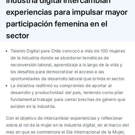
industria digital intercambian
Trabaja con nosotros
Ver todas
Ver todas
progresivos de gestión
experiencias para impulsar mayor
Ver todo
Ver todos
participación femenina en el
Español
Español
English
English
|
|
sector
Español
Español
English
English
|
|
Talento Digital para Chile convocó a más de 100 mujeres
de la industria donde se abordaron temáticas de
reconversión laboral, aprendizaje a lo largo de la vida y
Español
Español
English
English
|
|
los desafíos para democratizar el acceso a las
oportunidades de desarrollo laboral que brinda el sector.
La iniciativa reafirmó su compromiso de aportar al
desarrollo y productividad del país, teniendo como pilar
fundamental trabajar para cerrar brechas de género que
existen en la industria.
Con el objetivo de intercambiar experiencias y reflexionar
sobre el rol de la mujer en la industria digital, en el marco del
mes en que se conmemora el Día Internacional de la Mujer,