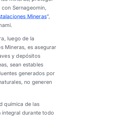
to con Sernageomin,
stalaciones Mineras
”,
nami.
a, luego de la
es Mineras, es asegurar
aves y depósitos
eas, sean estables
fluentes generados por
naturales, no generen
ad química de las
n integral durante todo