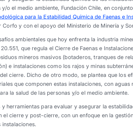
s y/o el medio ambiente, Fundación Chile, en conjun
dológica para la Estabilidad Química de Faenas e In
 Corfo y con el apoyo del Ministerio de Minería y So
fíos ambientales que hoy enfrenta la industria miner
20.551, que regula el Cierre de Faenas e Instalacion
esiduos mineros masivos (botaderos, tranques de rel
ción) e instalaciones como los rajos y minas subterrán
el cierre. Dicho de otro modo, se plantea que los e
riales que componen estas instalaciones, con aguas 
para la salud de las personas y/o el medio ambiente.
s y herramientas para evaluar y asegurar la estabilid
 el cierre y post-cierre, con un enfoque en la gestió
s instalaciones.