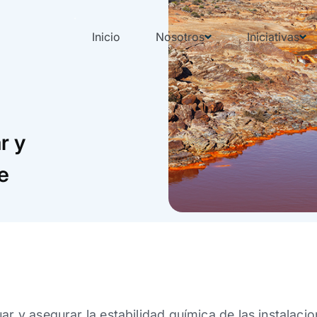
Inicio
Nosotros
Iniciativas
r y
e
uar y asegurar la estabilidad química de las instalaci