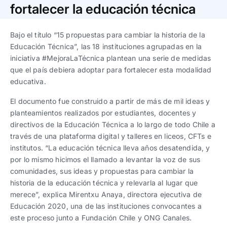
Trabaja con nosotros
Ver todas
Ver todas
fortalecer la educación técnica
progresivos de gestión
Bajo el título “15 propuestas para cambiar la historia de la
Ver todo
Ver todos
Español
Español
English
English
Educación Técnica”, las 18 instituciones agrupadas en la
|
|
iniciativa #MejoraLaTécnica plantean una serie de medidas
que el país debiera adoptar para fortalecer esta modalidad
Español
Español
English
English
|
|
educativa.
El documento fue construido a partir de más de mil ideas y
Español
Español
English
English
|
|
planteamientos realizados por estudiantes, docentes y
directivos de la Educación Técnica a lo largo de todo Chile a
través de una plataforma digital y talleres en liceos, CFTs e
institutos. “La educación técnica lleva años desatendida, y
por lo mismo hicimos el llamado a levantar la voz de sus
comunidades, sus ideas y propuestas para cambiar la
historia de la educación técnica y relevarla al lugar que
merece”, explica Mirentxu Anaya, directora ejecutiva de
Educación 2020, una de las instituciones convocantes a
este proceso junto a Fundación Chile y ONG Canales.