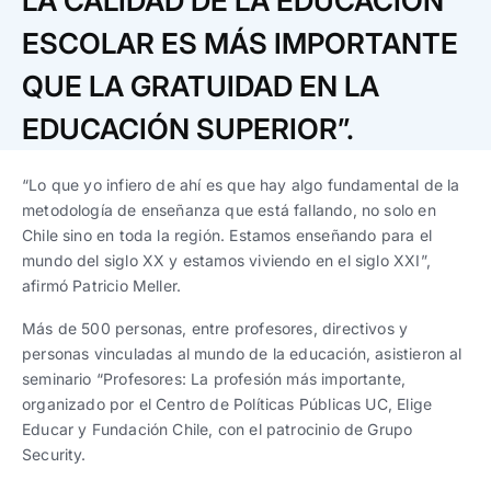
LA CALIDAD DE LA EDUCACIÓN
Trabaja con nosotros
Ver todas
Ver todas
progresivos de gestión
ESCOLAR ES MÁS IMPORTANTE
Ver todo
Ver todos
QUE LA GRATUIDAD EN LA
Español
Español
English
English
|
|
EDUCACIÓN SUPERIOR”.
Español
Español
English
English
|
|
“Lo que yo infiero de ahí es que hay algo fundamental de la
metodología de enseñanza que está fallando, no solo en
Chile sino en toda la región. Estamos enseñando para el
Español
Español
English
English
|
|
mundo del siglo XX y estamos viviendo en el siglo XXI”,
afirmó Patricio Meller.
Más de 500 personas, entre profesores, directivos y
personas vinculadas al mundo de la educación, asistieron al
seminario “Profesores: La profesión más importante,
organizado por el Centro de Políticas Públicas UC, Elige
Educar y Fundación Chile, con el patrocinio de Grupo
Security.