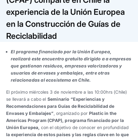
Trabaja con nosotros
Ver todas
Ver todas
progresivos de gestión
experiencia de la Unión Europea
en la Construcción de Guías de
Ver todo
Ver todos
Español
Español
English
English
|
|
Reciclabilidad
Español
Español
English
English
|
|
El programa financiado por la Unión Europea,
realizará este encuentro gratuito dirigido a a empresas
que gestionan residuos, empresas valorizadoras y
Español
Español
English
English
|
|
usuarias de envases y embalajes, entre otras
relacionadas al ecosistema en Chile.
El próximo miércoles 3 de noviembre a las 10:00hrs (Chile)
se llevará a cabo el
Seminario
“Experiencias y
Recomendaciones para Guías de Reciclabilidad de
Envases y Embalajes”
, organizado por
Plastic in the
Americas Program (CPAP), programa financiado por la
Unión Europea,
con el objetivo de conocer en profundidad
la experiencia de estos países y las reglas clave en lo que