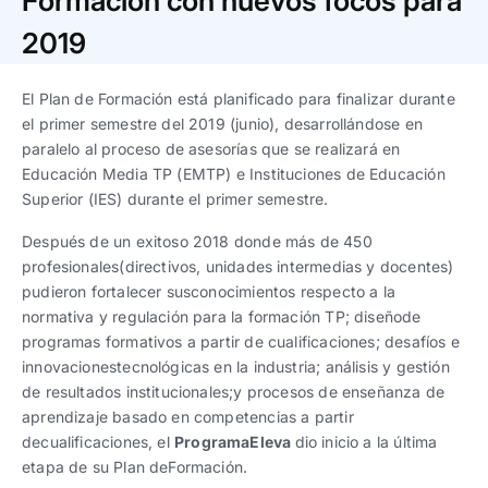
Formación con nuevos focos para
Trabaja con nosotros
Ver todas
Ver todas
progresivos de gestión
2019
Ver todo
Ver todos
Español
Español
English
English
El Plan de Formación está planificado para finalizar durante
|
|
el primer semestre del 2019 (junio), desarrollándose en
paralelo al proceso de asesorías que se realizará en
Español
Español
English
English
|
|
Educación Media TP (EMTP) e Instituciones de Educación
Superior (IES) durante el primer semestre.
Español
Español
English
English
|
|
Después de un exitoso 2018 donde más de 450
profesionales(directivos, unidades intermedias y docentes)
pudieron fortalecer susconocimientos respecto a la
normativa y regulación para la formación TP; diseñode
programas formativos a partir de cualificaciones; desafíos e
innovacionestecnológicas en la industria; análisis y gestión
de resultados institucionales;y procesos de enseñanza de
aprendizaje basado en competencias a partir
decualificaciones, el
ProgramaEleva
dio inicio a la última
etapa de su Plan deFormación.