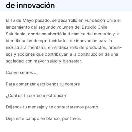
Trabaja con nosotros
Ver todas
Ver todas
de innovación
progresivos de gestión
El 16 de Mayo pasado, se desarrolló en Fundación Chile el
Ver todo
Ver todos
Español
Español
English
English
lanzamiento del segundo volumen del Estudio Chile
|
|
Saludable, donde se abordó la dinámica del mercado y la
identificación de oportunidades de innovación para la
Español
Español
English
English
|
|
industria alimentaria, en el desarrollo de productos, proce-
sos y acciones que contribuyan a la construcción de una
sociedad con mayor salud y bienestar.
Español
Español
English
English
|
|
Conversemos …
Para comenzar escríbenos tu nombre
¿Cuál es tu correo electrónico?
Déjanos tu mensaje y te contactaremos pronto.
Deja este campo en blanco, por favor.