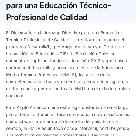
Trabaja con nosotros
Ver todas
Ver todas
para una Educación Técnico-
progresivos de gestión
Profesional de Calidad
Ver todo
Ver todos
Español
Español
English
English
|
|
El Diplomado en Liderazgo Directivo para una Educación
Técnico-Profesional de Calidad, se realiza en el marco del
programa DesarrollaT, que Anglo American y el Centro de
Español
Español
English
English
|
|
Innovación en Educación (CIE) de Fundación Chile, se
encuentran implementando desde el año 2012 y que busca
Español
Español
English
English
|
|
contribuir al desarrollo y posicionamiento de la Educación
Media Técnico Profesional (EMTP), fortaleciendo las
competencias directivas y docentes, generando programas
de formación y posicionando a la EMTP en el debate público
nacional.
Para Anglo American, una estrategia sustentable en el largo
plazo debe contribuir al desarrollo económico y social de las
comunidades, aportando al desarrollo del país. En este
sentido, la EMTP es un foco donde intervenir, contribuyendo
a la formación de mejores profesionales y técnicos, y