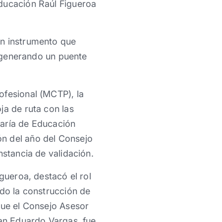
Educación Raúl Figueroa
un instrumento que
, generando un puente
ofesional (MCTP), la
ja de ruta con las
etaría de Educación
ón del año del Consejo
nstancia de validación.
gueroa, destacó el rol
ndo la construcción de
que el Consejo Asesor
uan Eduardo Vargas, fue