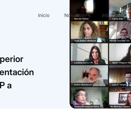
Inicio
Nosotros
Iniciativas
perior
entación
P a