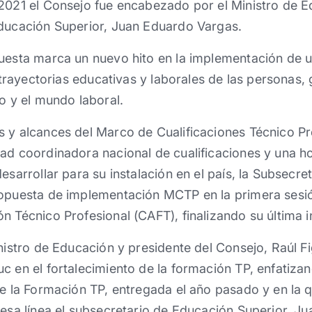
 2021 el Consejo fue encabezado por el Ministro de 
Educación Superior, Juan Eduardo Vargas.
puesta marca un nuevo hito en la implementación de 
de trayectorias educativas y laborales de las personas
vo y el mundo laboral.
 y alcances del Marco de Cualificaciones Técnico Pr
ad coordinadora nacional de cualificaciones y una ho
esarrollar para su instalación en el país, la Subsecr
ropuesta de implementación MCTP en la primera sesi
n Técnico Profesional (CAFT), finalizando su última i
inistro de Educación y presidente del Consejo, Raúl Fi
c en el fortalecimiento de la formación TP, enfatiza
de la Formación TP, entregada el año pasado y en la 
 esa línea el subsecretario de Educación Superior, J