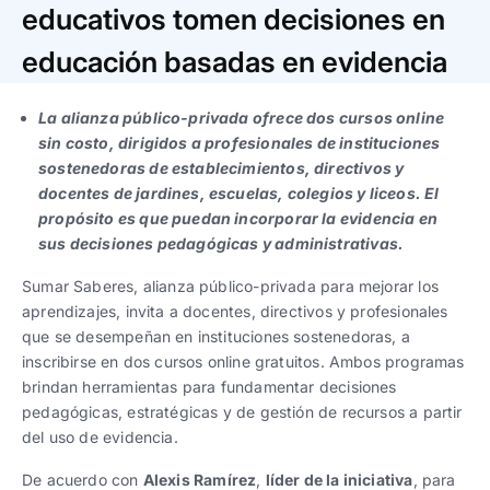
Trabaja con nosotros
Ver todas
Ver todas
educativos tomen decisiones en
progresivos de gestión
educación basadas en evidencia
Ver todo
Ver todos
Español
Español
English
English
|
|
La alianza público-privada ofrece dos cursos online
sin costo, dirigidos a profesionales de instituciones
sostenedoras de establecimientos, directivos y
Español
Español
English
English
|
|
docentes de jardines, escuelas, colegios y liceos. El
propósito es que puedan incorporar la evidencia en
Español
Español
English
English
|
|
sus decisiones pedagógicas y administrativas.
Sumar Saberes, alianza público-privada para mejorar los
aprendizajes, invita a docentes, directivos y profesionales
que se desempeñan en instituciones sostenedoras, a
inscribirse en dos cursos online gratuitos. Ambos programas
brindan herramientas para fundamentar decisiones
pedagógicas, estratégicas y de gestión de recursos a partir
del uso de evidencia.
De acuerdo con
Alexis Ramírez
,
líder de la iniciativa
, para