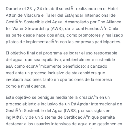
Trabaja con nosotros
Ver todas
Ver todas
progresivos de gestión
Durante el 23 y 24 de abril se estÃ¡ realizando en el Hotel
Atton de Vitacura el Taller del EstÃ¡ndar Internacional de
Ver todo
Ver todos
GestiÃ³n Sostenible del Agua, desarrollado por The Alliance
Español
Español
English
English
|
|
for Water Stewardship (AWS), de la cual FundaciÃ³n Chile
es parte desde hace dos años, como promotores y realizado
pilotos de implementaciÃ³n con las empresas participantes.
Español
Español
English
English
|
|
El objetivo final del programa es lograr el uso responsable
del agua, que sea equitativo, ambientalmente sostenible
Español
Español
English
English
|
|
asÃ­ como econÃ³micamente beneficioso; alcanzado
mediante un proceso inclusivo de stakeholders que
involucra acciones tanto en operaciones de la empresa
como a nivel cuenca.
Este objetivo se persigue mediante la creaciÃ³n en un
proceso abierto e inclusivo de un EstÃ¡ndar Internacional de
GestiÃ³n Sostenible del Agua (IWSS, por sus siglas en
inglÃ©s), y de un Sistema de CertificaciÃ³n que permita
destacar a los usuarios intensivos de agua que gestionen en