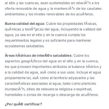
al sitio y las cuencas, sean sustentables en relaciÃ³n a los
oferta renovable de agua y la mantenciÃ³n de los caudales
ambientales y los niveles renovables de los acuÃ­feros.
Buena calidad del agua
: Cubre las propiedades fÃ­sicas,
quÃ­micas y biolÃ³gicas del agua, incluyendo la calidad del
agua, ya sea en el sitio y en la cuenca cumpla los
requerimientos legales y es suficiente para mantener
ecosistemas saludables.
Ãreas hÃ­dricas de interÃ©s saludables
: Cubre los
aspectos geogrÃ¡ficos del agua en el sitio y en la cuenca,
los que proveen importantes atributos al balance hÃ­drico y
a la calidad de agua, asÃ­ como a sus usos. Incluye el agua
propiamente tal, asÃ­ como el territorio adyacente y las
caracterÃ­sticas asociadas al agua, tales como planicies
inundaciÃ³n, sitios de relevancia religiosa o espiritual,
humedales o zonas de recarga o descarga de acuÃ­feros.
¿Por quÃ© certificar?