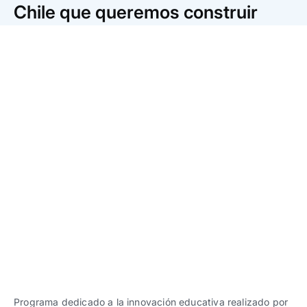
Trabaja con nosotros
Ver todas
Ver todas
Chile que queremos construir
progresivos de gestión
Ver todo
Ver todos
Español
Español
English
English
|
|
Español
Español
English
English
|
|
Español
Español
English
English
|
|
Programa dedicado a la innovación educativa realizado por