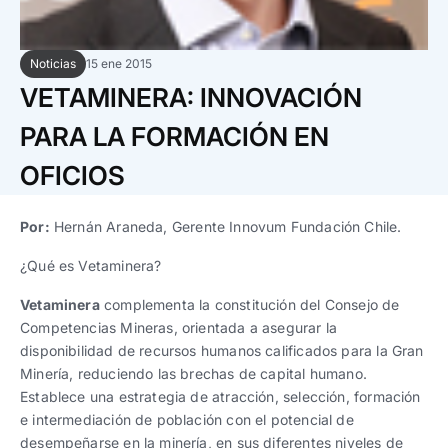
Trabaja con nosotros
Ver todas
Ver todas
progresivos de gestión
Noticias
15 ene 2015
Ver todo
Ver todos
Español
Español
English
English
VETAMINERA: INNOVACIÓN
|
|
PARA LA FORMACIÓN EN
Español
Español
English
English
|
|
OFICIOS
Español
Español
English
English
|
|
Por:
Hernán Araneda, Gerente Innovum Fundación Chile.
¿Qué es Vetaminera?
Vetaminera
complementa la constitución del Consejo de
Competencias Mineras, orientada a asegurar la
disponibilidad de recursos humanos calificados para la Gran
Minería, reduciendo las brechas de capital humano.
Establece una estrategia de atracción, selección, formación
e intermediación de población con el potencial de
desempeñarse en la minería, en sus diferentes niveles de