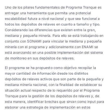
Trabaja con nosotros
Ver todas
Ver todas
progresivos de gestión
Uno de los pilares fundamentales de Programa Tranque es
entregar una herramienta que permita una potencial
Ver todo
Ver todos
escalabilidad futura a nivel nacional y que sea funcional a
Español
Español
English
English
|
|
todos los depósitos de relaves en cuanto a tamaño y tipo.
Considerando las diferencias que existen entre la gran,
mediana y pequeña minería. Para ello se está trabajando en
Español
Español
English
English
|
|
conjunto con SONAMI para vincular la mediana y pequeña
minería con el programa y adicionalmente con ENAMI se
está avanzando en una posible implementación del sistema
Español
Español
English
English
|
|
de monitoreo en sus depósitos de relaves.
El programa se ha propuesto como objetivo recopilar la
mayor cantidad de información desde los distintos
depósitos de relaves activos que son parte de la pequeña y
mediana minería nacional, con la finalidad de establecer su
situación actual respecto de lo requerido por el Programa
Tranque para la gestión de los depósitos de relaves y, de
esta manera, identificar brechas que sirvan como input para
elaborar una estrategia de implementación en estos