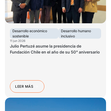
Trabaja con nosotros
Ver todas
Ver todas
progresivos de gestión
Ver todo
Ver todos
Español
Español
English
English
|
|
Desarrollo económico
Desarrollo humano
sostenible
inclusivo
Español
Español
English
English
|
|
11 jun 2026
Julio Pertuzé asume la presidencia de
Fundación Chile en el año de su 50° aniversario
Español
Español
English
English
|
|
LEER MÁS