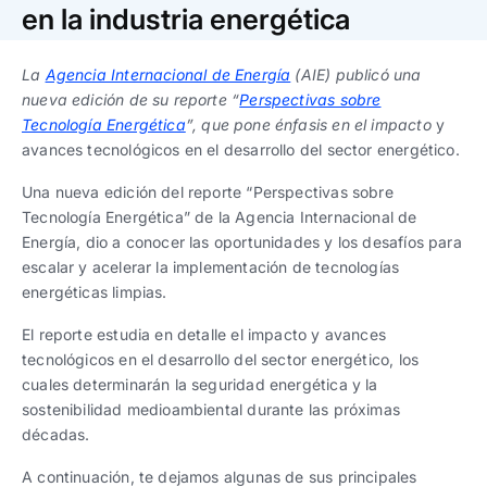
Trabaja con nosotros
Ver todas
Ver todas
en la industria energética
progresivos de gestión
La
Agencia Internacional de Energía
(AIE) publicó una
Ver todo
Ver todos
Español
Español
English
English
nueva edición de su reporte “
Perspectivas sobre
|
|
Tecnología Energética
”, que
pone énfasis en el impacto
y
avances tecnológicos en el desarrollo del sector energético.
Español
Español
English
English
|
|
Una nueva edición del reporte “Perspectivas sobre
Tecnología Energética” de la Agencia Internacional de
Español
Español
English
English
|
|
Energía, dio a conocer las oportunidades y los desafíos para
escalar y acelerar la implementación de tecnologías
energéticas limpias.
El reporte estudia en detalle el impacto y avances
tecnológicos en el desarrollo del sector energético, los
cuales determinarán la seguridad energética y la
sostenibilidad medioambiental durante las próximas
décadas.
A continuación, te dejamos algunas de sus principales