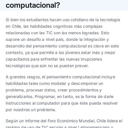
Trabaja con nosotros
Ver todas
Ver todas
computacional?
progresivos de gestión
Si bien los estudiantes hacen uso cotidiano de la tecnología
Ver todo
Ver todos
Español
Español
English
English
en Chile, las habilidades cognitivas más complejas
|
|
relacionadas con las TIC son las menos logradas. Esto
supone un desafío a nivel país, donde la integración y
Español
Español
English
English
|
|
desarrollo del pensamiento computacional es clave en este
contexto, ya que permite a los jóvenes estar más y mejor
capacitados para enfrentar las nuevas irrupciones
Español
Español
English
English
|
|
tecnológicas que aún no se pueden prever.
A grandes rasgos, el pensamiento computacional incluye
habilidades tales como modelar y descomponer un
problema, procesar datos, crear procedimientos y
generalizarlos. Programar, en tanto, es la forma de darle
instrucciones al computador para que éste pueda resolver
por nosotros un problema.
Según un informe del Foro Económico Mundial, Chile lidera el
ranking de uso de TIC escolar a nivel Latinoamericano y,