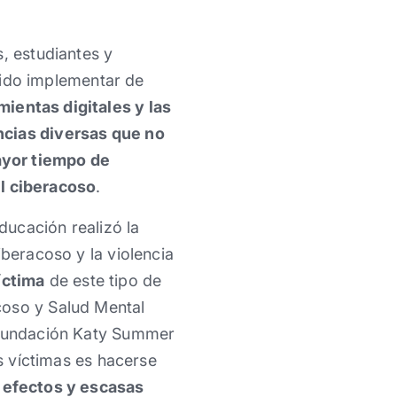
, estudiantes y
ido implementar de
ientas digitales y las
ncias diversas que no
ayor tiempo de
l ciberacoso
.
ucación realizó la
iberacoso y la violencia
íctima
de este tipo de
coso y Salud Mental
a Fundación Katy Summer
as víctimas es hacerse
 efectos y escasas