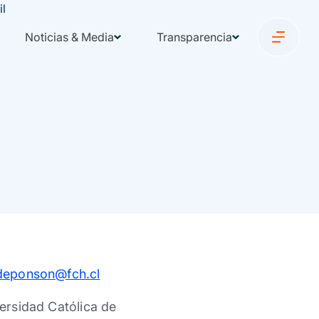
Noticias & Media
Transparencia
.deponson@fch.cl
versidad Católica de