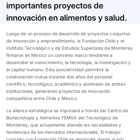
Trabaja con nosotros
Ver todas
Ver todas
importantes proyectos de
progresivos de gestión
innovación en alimentos y salud.
Ver todo
Ver todos
Español
Español
English
English
|
|
Luego de un proceso de desarrollo de proyectos conjuntos
de innovación y emprendimiento, la Fundación Chile y el
Instituto Tecnológico y de Estudios Superiores de Monterrey
Español
Español
English
English
|
|
firmaron en México un convenio marco tendiente a
desarrollar el conocimiento, la tecnología, la investigación y
Español
Español
English
English
|
|
el capital humano. Esta asociatividad permitirá la
colaboración mutua durante dos años del personal
científico, tecnológico, académico y alumnado de ambas
instituciones, generando proyectos de innovación
compartidos entre Chile y México.
La alianza estratégica se impulsará a través del Centro de
Biotecnología y Alimentos FEMSA del Tecnológico de
Monterrey, que actualmente atiende las necesidades y
tendencias de los mercados internacionales. El trabajo
conjunto con Fundación Chile se desarrolla desde al año