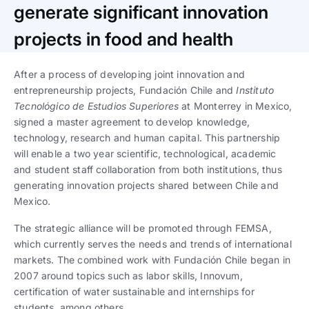
Trabaja con nosotros
Ver todas
Ver todas
generate significant innovation
progresivos de gestión
projects in food and health
Ver todo
Ver todos
Español
Español
English
English
|
|
After a process of developing joint innovation and
entrepreneurship projects, Fundación Chile and
Instituto
Tecnológico de Estudios Superiores
Español
Español
English
English
at Monterrey in Mexico,
|
|
signed a master agreement to develop knowledge,
technology, research and human capital. This partnership
Español
Español
English
English
|
|
will enable a two year scientific, technological, academic
and student staff collaboration from both institutions, thus
generating innovation projects shared between Chile and
Mexico.
The strategic alliance will be promoted through FEMSA,
which currently serves the needs and trends of international
markets. The combined work with Fundación Chile began in
2007 around topics such as labor skills, Innovum,
certification of water sustainable and internships for
students, among others.