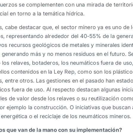
fuerzos se complementen con una mirada de territori
ial en torno a la temática hídrica.
s, cabe destacar que, el sector minero ya es uno de
s, representando alrededor del 40-55% de la genera
vos recursos geológicos de metales y minerales iden
r, generando más y no menos residuos en el futuro. S
os relaves, botaderos, los neumáticos fuera de uso, 
ellos contenidos en la Ley Rep, como son los plástico
os, entre otros. Las gestiones en el pasado han estad
icos fuera de uso. Al respecto destacan algunas inicia
es de valor desde los relaves o su reutilización co
 ejemplo la construcción. O iniciativas que buscan 
ón energética o el reciclaje de los neumáticos mineros.
íos que van de la mano con su implementación?