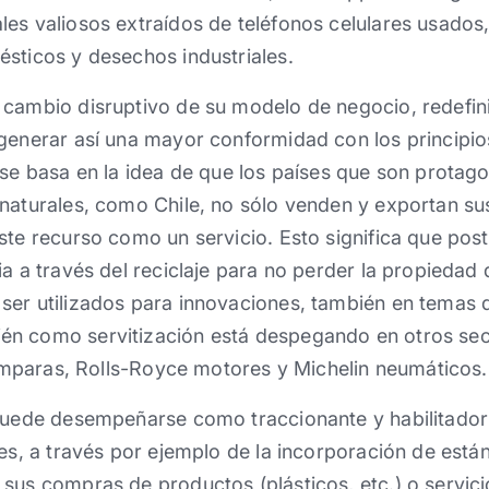
les valiosos extraídos de teléfonos celulares usado
sticos y desechos industriales.
 cambio disruptivo de su modelo de negocio, redefi
 generar así una mayor conformidad con los principi
 se basa en la idea de que los países que son protago
naturales, como Chile, no sólo venden y exportan su
ste recurso como un servicio. Esto significa que po
ia a través del reciclaje para no perder la propiedad 
er utilizados para innovaciones, también en temas d
n como servitización está despegando en otros sec
 lámparas, Rolls-Royce motores y Michelin neumáticos.
 puede desempeñarse como traccionante y habilitado
res, a través por ejemplo de la incorporación de está
sus compras de productos (plásticos, etc.) o servici