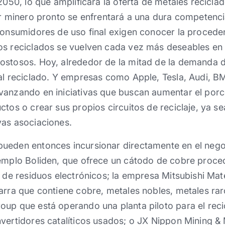
2050, lo que amplificará la oferta de metales recicla
or minero pronto se enfrentará a una dura competenc
consumidores de uso final exigen conocer la procede
os reciclados se vuelven cada vez más deseables en
ostosos. Hoy, alrededor de la mitad de la demanda 
ial reciclado. Y empresas como Apple, Tesla, Audi, 
vanzando en iniciativas que buscan aumentar el porc
ctos o crear sus propios circuitos de reciclaje, ya s
vas asociaciones.
ueden entonces incursionar directamente en el negoc
jemplo Boliden, que ofrece un cátodo de cobre proc
r de residuos electrónicos; la empresa Mitsubishi Mat
arra que contiene cobre, metales nobles, metales ra
up que está operando una planta piloto para el reci
nvertidores catalíticos usados; o JX Nippon Mining &