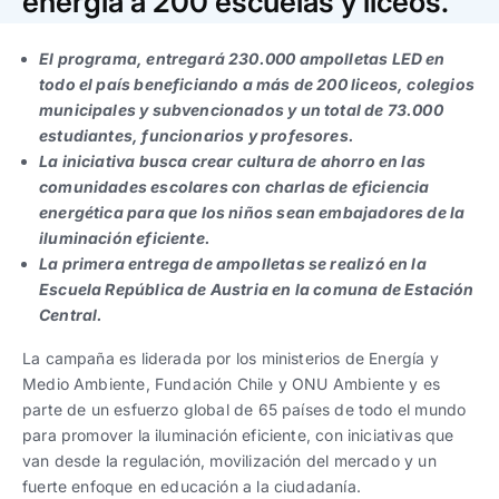
energía a 200 escuelas y liceos.
Trabaja con nosotros
Ver todas
Ver todas
progresivos de gestión
El programa, entregará 230.000 ampolletas LED en
Ver todo
Ver todos
todo el país beneficiando a más de 200 liceos, colegios
Español
Español
English
English
|
|
municipales y subvencionados y un total de 73.000
estudiantes, funcionarios y profesores.
La iniciativa busca crear cultura de ahorro en las
Español
Español
English
English
|
|
comunidades escolares con charlas de eficiencia
energética para que los niños sean embajadores de la
iluminación eficiente.
Español
Español
English
English
|
|
La primera entrega de ampolletas se realizó en la
Escuela República de Austria en la comuna de Estación
Central.
La campaña es liderada por los ministerios de Energía y
Medio Ambiente, Fundación Chile y ONU Ambiente y es
parte de un esfuerzo global de 65 países de todo el mundo
para promover la iluminación eficiente, con iniciativas que
van desde la regulación, movilización del mercado y un
fuerte enfoque en educación a la ciudadanía.