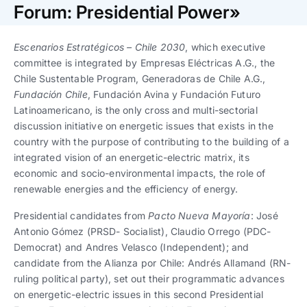
Trabaja con nosotros
Ver todas
Ver todas
Forum: Presidential Power»
progresivos de gestión
Escenarios Estratégicos – Chile 2030
, which executive
Ver todo
Ver todos
Español
Español
English
English
committee is integrated by Empresas Eléctricas A.G., the
|
|
Chile Sustentable Program, Generadoras de Chile A.G.,
Fundación Chile
, Fundación Avina y Fundación Futuro
Español
Español
English
English
|
|
Latinoamericano, is the only cross and multi-sectorial
discussion initiative on energetic issues that exists in the
country with the purpose of contributing to the building of a
Español
Español
English
English
|
|
integrated vision of an energetic-electric matrix, its
economic and socio-environmental impacts, the role of
renewable energies and the efficiency of energy.
Presidential candidates from
Pacto Nueva Mayoría
: José
Antonio Gómez (PRSD- Socialist), Claudio Orrego (PDC-
Democrat) and Andres Velasco (Independent); and
candidate from the Alianza por Chile: Andrés Allamand (RN-
ruling political party), set out their programmatic advances
on energetic-electric issues in this second Presidential