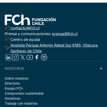
contacto@fch.cl
Prensa y comunicaciones:
prensa@fch.cl
Centro de ayuda
Avenida Parque Antonio Rabat Sur 6165, Vitacura,
Santiago de Chile
NOSOTROS
Sobre nosotros
Directorio
Equipo FCh
Compromiso sustentable
Iniciativas
Trabaja con nosotros