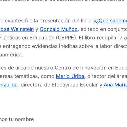
relevantes fue la presentación del libro
«¿Qué sabemos
José Weinstein
y
Gonzalo Muñoz
, editado en conjunt
Prácticas en Educación (CEPPE). El libro recopila 17 
s entregando evidencias inéditas sobre la labor direct
noamérica.
res de área de nuestro Centro de Innovación en Edu
iversas temáticas, como
Mario Uribe
, director del áre
enzalida
, directora de Efectividad Escolar y
Ana Marí
nos tu nombre