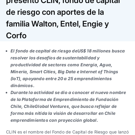
presentó CLIN, fondo de capital
Trabaja con nosotros
Ver todas
Ver todas
progresivos de gestión
de riesgo con aportes de la
Ver todo
Ver todos
familia Walton, Entel, Engie y
Español
Español
English
English
|
|
Corfo
Español
Español
English
English
|
|
El fondo de capital de riesgo deUS$ 18 millones busca
resolver los desafíos de sustentabilidad y
productividad de sectores como Energía, Agua,
Español
Español
English
English
|
|
Minería, Smart Cities, Big Data e Internet of Things
(IoT), apoyando entre 20 a 25 emprendimientos
dinámicos.
Durante la actividad se dio a conocer el nuevo nombre
de la Plataforma de Emprendimiento de Fundación
Chile, ChileGlobal Ventures, que busca reflejar de
forma más nítida la visión de desarrollar en Chile
emprendimientos con proyección global.
CLIN es el nombre del Fondo de Capital de Riesgo que lanzó