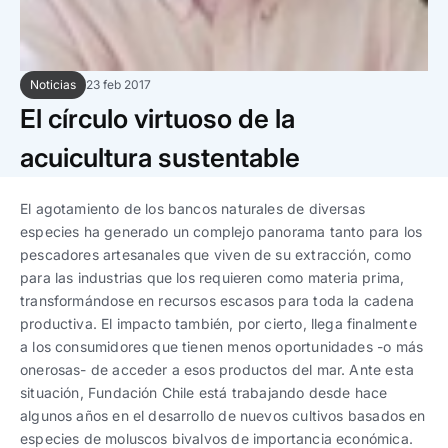
Trabaja con nosotros
Ver todas
Ver todas
progresivos de gestión
Ver todo
Ver todos
Noticias
23 feb 2017
Español
Español
English
English
|
|
El círculo virtuoso de la
acuicultura sustentable
Español
Español
English
English
|
|
El agotamiento de los bancos naturales de diversas
Español
Español
English
English
|
|
especies ha generado un complejo panorama tanto para los
pescadores artesanales que viven de su extracción, como
para las industrias que los requieren como materia prima,
transformándose en recursos escasos para toda la cadena
productiva. El impacto también, por cierto, llega finalmente
a los consumidores que tienen menos oportunidades -o más
onerosas- de acceder a esos productos del mar. Ante esta
situación, Fundación Chile está trabajando desde hace
algunos años en el desarrollo de nuevos cultivos basados en
especies de moluscos bivalvos de importancia económica.