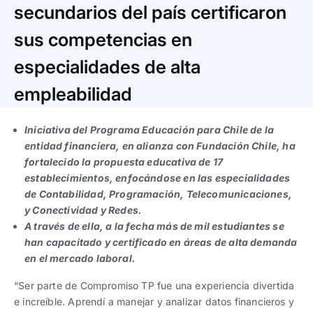
Trabaja con nosotros
Ver todas
Ver todas
secundarios del país certificaron
progresivos de gestión
sus competencias en
Ver todo
Ver todos
especialidades de alta
Español
Español
English
English
|
|
empleabilidad
Español
Español
English
English
|
|
Iniciativa del Programa Educación para Chile de la
entidad financiera, en alianza con Fundación Chile, ha
Español
Español
English
English
|
|
fortalecido la propuesta educativa de 17
establecimientos, enfocándose en las especialidades
de Contabilidad, Programación, Telecomunicaciones,
y Conectividad y Redes.
A través de ella, a la fecha más de mil estudiantes se
han capacitado y certificado en áreas de alta demanda
en el mercado laboral.
“Ser parte de Compromiso TP fue una experiencia divertida
e increíble. Aprendí a manejar y analizar datos financieros y