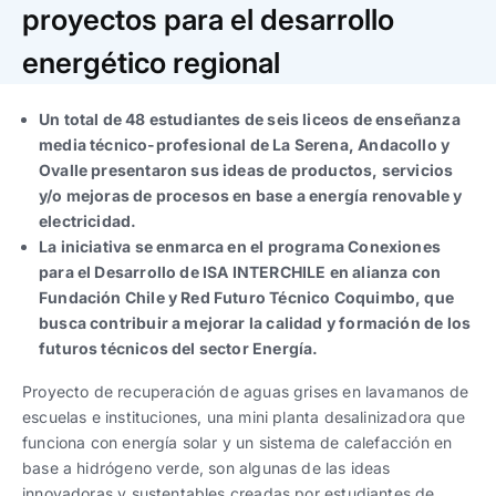
Trabaja con nosotros
Ver todas
Ver todas
proyectos para el desarrollo
progresivos de gestión
energético regional
Ver todo
Ver todos
Español
Español
English
English
|
|
Un total de 48 estudiantes de seis liceos de enseñanza
media técnico-profesional de La Serena, Andacollo y
Ovalle presentaron sus ideas de productos, servicios
Español
Español
English
English
|
|
y/o mejoras de procesos en base a energía renovable y
electricidad.
Español
Español
English
English
|
|
La iniciativa se enmarca en el programa Conexiones
para el Desarrollo de ISA INTERCHILE en alianza con
Fundación Chile y Red Futuro Técnico Coquimbo, que
busca contribuir a mejorar la calidad y formación de los
futuros técnicos del sector Energía.
Proyecto de recuperación de aguas grises en lavamanos de
escuelas e instituciones, una mini planta desalinizadora que
funciona con energía solar y un sistema de calefacción en
base a hidrógeno verde, son algunas de las ideas
innovadoras y sustentables creadas por estudiantes de