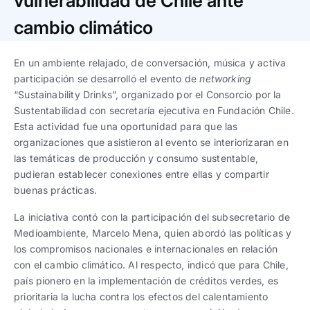
vulnerabilidad de Chile ante
Trabaja con nosotros
Ver todas
Ver todas
progresivos de gestión
cambio climático
Ver todo
Ver todos
Español
Español
English
English
En un ambiente relajado, de conversación, música y activa
|
|
participación se desarrolló el evento de
networking
“Sustainability Drinks”, organizado por el Consorcio por la
Español
Español
English
English
|
|
Sustentabilidad con secretaría ejecutiva en Fundación Chile.
Esta actividad fue una oportunidad para que las
organizaciones que asistieron al evento se interiorizaran en
Español
Español
English
English
|
|
las temáticas de producción y consumo sustentable,
pudieran establecer conexiones entre ellas y compartir
buenas prácticas.
La iniciativa contó con la participación del subsecretario de
Medioambiente, Marcelo Mena, quien abordó las políticas y
los compromisos nacionales e internacionales en relación
con el cambio climático. Al respecto, indicó que para Chile,
país pionero en la implementación de créditos verdes, es
prioritaria la lucha contra los efectos del calentamiento