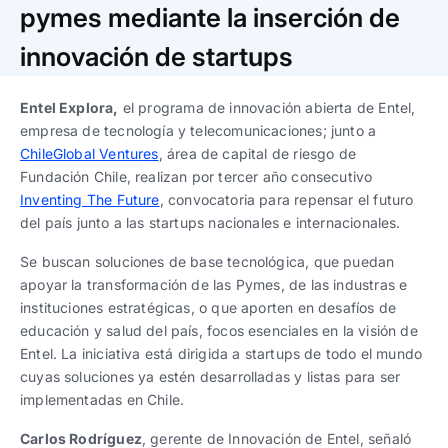
Trabaja con nosotros
Ver todas
Ver todas
pymes mediante la inserción de
progresivos de gestión
innovación de startups
Ver todo
Ver todos
Español
Español
English
English
|
|
Entel Explora,
el programa de innovación abierta de Entel,
empresa de tecnología y telecomunicaciones; junto a
ChileGlobal Ventures
, área de capital de riesgo de
Español
Español
English
English
|
|
Fundación Chile, realizan por tercer año consecutivo
Inventing The Future
, convocatoria para repensar el futuro
Español
Español
English
English
|
|
del país junto a las startups nacionales e internacionales.
Se buscan soluciones de base tecnológica, que puedan
apoyar la transformación de las Pymes, de las industras e
instituciones estratégicas, o que aporten en desafíos de
educación y salud del país, focos esenciales en la visión de
Entel. La iniciativa está dirigida a startups de todo el mundo
cuyas soluciones ya estén desarrolladas y listas para ser
implementadas en Chile.
Carlos Rodríguez
, gerente de Innovación de Entel, señaló