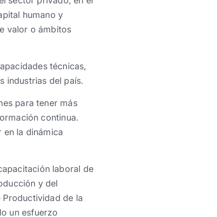
l sector privado, en el
capital humano y
e valor o ámbitos
apacidades técnicas,
 industrias del país.
enes para tener más
formación continua.
r en la dinámica
apacitación laboral de
oducción y del
 Productividad de la
do un esfuerzo