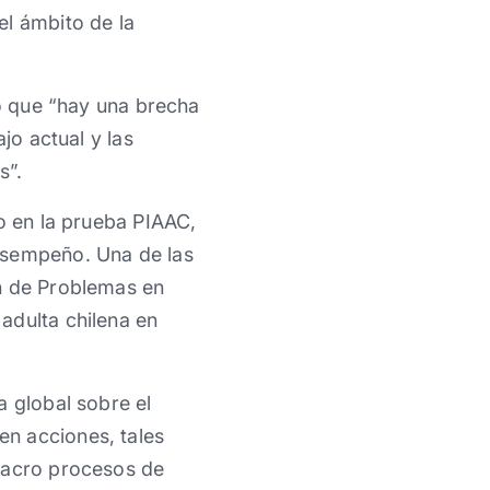
el ámbito de la
ró que “hay una brecha
jo actual y las
s”.
ño en la prueba PIAAC,
esempeño. Una de las
ón de Problemas en
adulta chilena en
a global sobre el
n acciones, tales
 macro procesos de