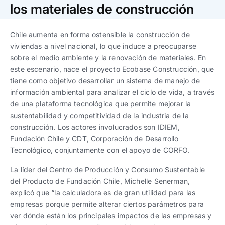
Trabaja con nosotros
Ver todas
Ver todas
los materiales de construcción
progresivos de gestión
Chile aumenta en forma ostensible la construcción de
Ver todo
Ver todos
Español
Español
English
English
viviendas a nivel nacional, lo que induce a preocuparse
|
|
sobre el medio ambiente y la renovación de materiales. En
este escenario, nace el proyecto Ecobase Construcción, que
Español
Español
English
English
|
|
tiene como objetivo desarrollar un sistema de manejo de
información ambiental para analizar el ciclo de vida, a través
de una plataforma tecnológica que permite mejorar la
Español
Español
English
English
|
|
sustentabilidad y competitividad de la industria de la
construcción. Los actores involucrados son IDIEM,
Fundación Chile y CDT, Corporación de Desarrollo
Tecnológico, conjuntamente con el apoyo de CORFO.
La líder del Centro de Producción y Consumo Sustentable
del Producto de Fundación Chile, Michelle Senerman,
explicó que “la calculadora es de gran utilidad para las
empresas porque permite alterar ciertos parámetros para
ver dónde están los principales impactos de las empresas y