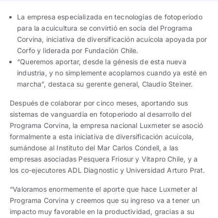
Trabaja con nosotros
Ver todas
Ver todas
progresivos de gestión
La empresa especializada en tecnologías de fotoperiodo
para la acuicultura se convirtió en socia del Programa
Ver todo
Ver todos
Corvina, iniciativa de diversificación acuícola apoyada por
Español
Español
English
English
|
|
Corfo y liderada por Fundación Chile.
“Queremos aportar, desde la génesis de esta nueva
industria, y no simplemente acoplarnos cuando ya esté en
Español
Español
English
English
|
|
marcha”, destaca su gerente general, Claudio Steiner.
Después de colaborar por cinco meses, aportando sus
Español
Español
English
English
|
|
sistemas de vanguardia en fotoperiodo al desarrollo del
Programa Corvina, la empresa nacional Luxmeter se asoció
formalmente a esta iniciativa de diversificación acuícola,
sumándose al Instituto del Mar Carlos Condell, a las
empresas asociadas Pesquera Friosur y Vitapro Chile, y a
los co-ejecutores ADL Diagnostic y Universidad Arturo Prat.
“Valoramos enormemente el aporte que hace Luxmeter al
Programa Corvina y creemos que su ingreso va a tener un
impacto muy favorable en la productividad, gracias a su