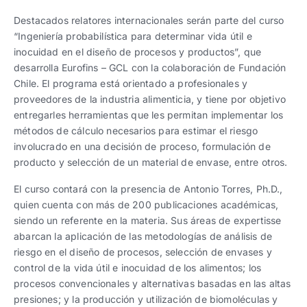
Trabaja con nosotros
Ver todas
Ver todas
progresivos de gestión
Destacados relatores internacionales serán parte del curso
“Ingeniería probabilística para determinar vida útil e
Ver todo
Ver todos
inocuidad en el diseño de procesos y productos”, que
Español
Español
English
English
|
|
desarrolla Eurofins – GCL con la colaboración de Fundación
Chile. El programa está orientado a profesionales y
proveedores de la industria alimenticia, y tiene por objetivo
Español
Español
English
English
|
|
entregarles herramientas que les permitan implementar los
métodos de cálculo necesarios para estimar el riesgo
involucrado en una decisión de proceso, formulación de
Español
Español
English
English
|
|
producto y selección de un material de envase, entre otros.
El curso contará con la presencia de Antonio Torres, Ph.D.,
quien cuenta con más de 200 publicaciones académicas,
siendo un referente en la materia. Sus áreas de expertisse
abarcan la aplicación de las metodologías de análisis de
riesgo en el diseño de procesos, selección de envases y
control de la vida útil e inocuidad de los alimentos; los
procesos convencionales y alternativas basadas en las altas
presiones; y la producción y utilización de biomoléculas y