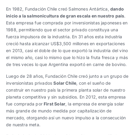
Trabaja con nosotros
Ver todas
Ver todas
progresivos de gestión
En 1982, Fundación Chile creó Salmones Antártica,
dando
inicio a la salmonicultura de gran escala en nuestro país
.
Ver todo
Ver todos
Esta empresa fue comprada por inversionistas japoneses en
Español
Español
English
English
|
|
1988, permitiendo que el sector privado constituya una
fuerza impulsora de la industria. En 31 años esta industria
creció hasta alcanzar US$3,500 millones en exportaciones
Español
Español
English
English
|
|
en 2013, casi el doble de lo que exportó la industria del vino
el mismo año, casi lo mismo que lo hizo la fruta fresca y más
de tres veces lo que Argentina exportó en carne de bovino.
Español
Español
English
English
|
|
Luego de 28 años, Fundación Chile creó junto a un grupo de
inversionistas privados
Solar Chile
, con el sueño de
construir en nuestro país la primera planta solar de nuestro
planeta competitiva y sin subsidios. En 2012, esta empresa
fue comprada por
First Solar
, la empresa de energía solar
más grande de mundo medida por capitalización de
mercado
,
otorgando así un nuevo impulso a la consecución
de nuestra meta.