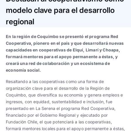
Trabaja con nosotros
Ver todas
Ver todas
progresivos de gestión
modelo clave para el desarrollo
regional
Ver todo
Ver todos
Español
Español
English
English
|
|
En la región de Coquimbo se presentó el programa Red
Cooperativa, pionero en el país y que desarrollará nuevas
Español
Español
English
English
|
|
capacidades en cooperativas de Elqui, Limarí y Choapa,
formará mentores para el apoyo permanente a éstas, y
creará una red de colaboración y un ecosistema de
Español
Español
English
English
|
|
economía social.
Resaltando a las cooperativas como una forma de
organización clave para el desarrollo de la Región de
Coquimbo, que diversifica su economía y genera empleos e
ingresos, con equidad, sustentabilidad e inclusión, fue
presentado en La Serena el programa Red Cooperativa,
financiado por el Gobierno Regional y ejecutado por
Fundación Chile, el que potenciará a las cooperativas,
formará mentores locales para el apoyo permanente a éstas,