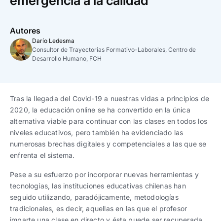
emergencia a la calidad
Trabaja con nosotros
Ver todas
Ver todas
progresivos de gestión
Autores
Ver todo
Ver todos
Darío Ledesma
Español
Español
English
English
|
|
Consultor de Trayectorias Formativo-Laborales, Centro de
Desarrollo Humano, FCH
Español
Español
English
English
|
|
Tras la llegada del Covid-19 a nuestras vidas a principios de
Español
Español
English
English
|
|
2020, la educación online se ha convertido en la única
alternativa viable para continuar con las clases en todos los
niveles educativos, pero también ha evidenciado las
numerosas brechas digitales y competenciales a las que se
enfrenta el sistema.
Pese a su esfuerzo por incorporar nuevas herramientas y
tecnologías, las instituciones educativas chilenas han
seguido utilizando, paradójicamente, metodologías
tradicionales, es decir, aquellas en las que el profesor
imparte una clase en directo y ésta puede ser recuperada