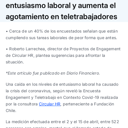
Trabaja con nosotros
Ver todas
Ver todas
entusiasmo laboral y aumenta el
progresivos de gestión
agotamiento en teletrabajadores
Ver todo
Ver todos
Español
Español
English
English
|
|
• Cerca de un 40% de los encuestados señalan que están
cumpliendo sus tareas laborales de peor forma que antes.
Español
Español
English
English
|
|
• Roberto Larrechea, director de Proyectos de Engagement
de Circular HR, plantea sugerencias para afrontar la
situación.
Español
Español
English
English
|
|
*Este artículo fue publicado en Diario Financiero.
Una caída en los niveles de entusiasmo laboral ha causado
la crisis del coronavirus, según reveló la Encuesta
Engagement y Teletrabajo en Contexto Covid-19 realizada
por la consultora
Circular HR
, perteneciente a Fundación
Chile.
La medición efectuada entre el 2 y el 15 de abril, entre 522