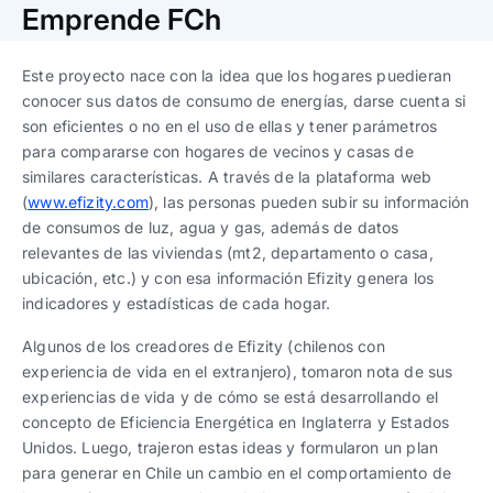
Trabaja con nosotros
Ver todas
Ver todas
Emprende FCh
progresivos de gestión
Este proyecto nace con la idea que los hogares puedieran
Ver todo
Ver todos
Español
Español
English
English
conocer sus datos de consumo de energías, darse cuenta si
|
|
son eficientes o no en el uso de ellas y tener parámetros
para compararse con hogares de vecinos y casas de
Español
Español
English
English
|
|
similares características. A través de la plataforma web
(
www.efizity.com
), las personas pueden subir su información
de consumos de luz, agua y gas, además de datos
Español
Español
English
English
|
|
relevantes de las viviendas (mt2, departamento o casa,
ubicación, etc.) y con esa información Efizity genera los
indicadores y estadísticas de cada hogar.
Algunos de los creadores de Efizity (chilenos con
experiencia de vida en el extranjero), tomaron nota de sus
experiencias de vida y de cómo se está desarrollando el
concepto de Eficiencia Energética en Inglaterra y Estados
Unidos. Luego, trajeron estas ideas y formularon un plan
para generar en Chile un cambio en el comportamiento de