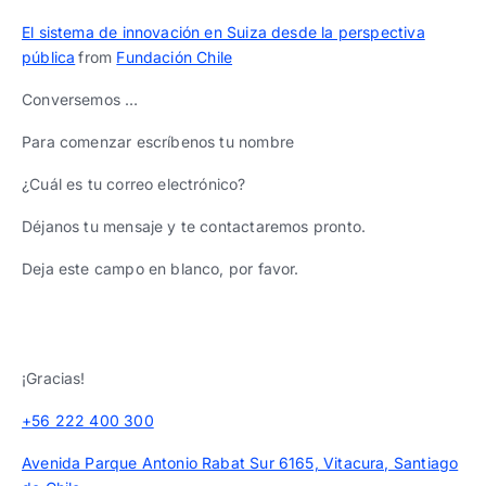
Trabaja con nosotros
Ver todas
Ver todas
progresivos de gestión
El sistema de innovación en Suiza desde la perspectiva
pública
from
Fundación Chile
Ver todo
Ver todos
Español
Español
English
English
Conversemos …
|
|
Para comenzar escríbenos tu nombre
Español
Español
English
English
|
|
¿Cuál es tu correo electrónico?
Déjanos tu mensaje y te contactaremos pronto.
Español
Español
English
English
|
|
Deja este campo en blanco, por favor.
¡Gracias!
+56 222 400 300
Avenida Parque Antonio Rabat Sur 6165, Vitacura, Santiago