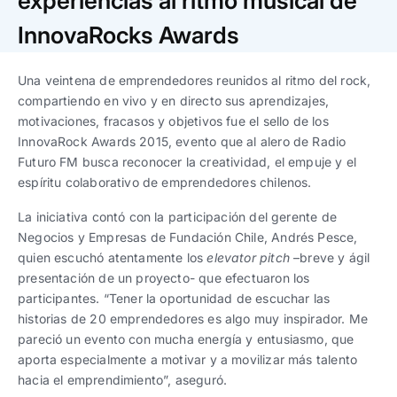
experiencias al ritmo musical de
Trabaja con nosotros
Ver todas
Ver todas
progresivos de gestión
InnovaRocks Awards
Ver todo
Ver todos
Español
Español
English
English
Una veintena de emprendedores reunidos al ritmo del rock,
|
|
compartiendo en vivo y en directo sus aprendizajes,
motivaciones, fracasos y objetivos fue el sello de los
Español
Español
English
English
|
|
InnovaRock Awards 2015, evento que al alero de Radio
Futuro FM busca reconocer la creatividad, el empuje y el
espíritu colaborativo de emprendedores chilenos.
Español
Español
English
English
|
|
La iniciativa contó con la participación del gerente de
Negocios y Empresas de Fundación Chile, Andrés Pesce,
quien escuchó atentamente los
elevator pitch
–breve y ágil
presentación de un proyecto- que efectuaron los
participantes. “Tener la oportunidad de escuchar las
historias de 20 emprendedores es algo muy inspirador. Me
pareció un evento con mucha energía y entusiasmo, que
aporta especialmente a motivar y a movilizar más talento
hacia el emprendimiento”, aseguró.