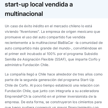
Trabaja con nosotros
Ver todas
Ver todas
start-up local vendida a
progresivos de gestión
multinacional
Ver todo
Ver todos
Español
Español
English
English
|
|
Un caso de éxito inédito en el mercado chileno lo está
viviendo “Aventones”. La empresa de origen mexicano que
promueve el uso del auto compartido fue vendida
Español
Español
English
English
|
|
recientemente a la multinacional BlaBlaCar -la comunidad de
auto compartido más grande del mundo-, convirtiéndose en
Español
Español
English
English
|
|
el primer exit incubado al 100% por el programa Subsidio
Semilla de Asignación Flexible (SSAF), que imparte Corfo y
administra Fundación Chile.
La compañía llegó a Chile hace alrededor de tres años como
parte de la segunda generación del programa Start-Up
Chile de Corfo. Al poco tiempo estableció una relación con
Fundación Chile, que junto con integrarla a su aceleradora
EmprendeFCh la convirtió en el primer inversionista de la
empresa. De esta forma, se construyeron los cimientos para
que luego pudiera conseguir un mayor financiamiento con