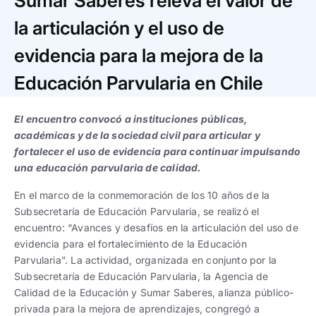
Sumar Saberes releva el valor de
Trabaja con nosotros
Ver todas
Ver todas
progresivos de gestión
la articulación y el uso de
Ver todo
Ver todos
evidencia para la mejora de la
Español
Español
English
English
|
|
Educación Parvularia en Chile
Español
Español
English
English
|
|
El encuentro convocó a instituciones públicas,
académicas y de la sociedad civil para articular y
fortalecer el uso de evidencia para continuar impulsando
Español
Español
English
English
|
|
una educación parvularia de calidad.
En el marco de la conmemoración de los 10 años de la
Subsecretaría de Educación Parvularia, se realizó el
encuentro: “Avances y desafíos en la articulación del uso de
evidencia para el fortalecimiento de la Educación
Parvularia”. La actividad, organizada en conjunto por la
Subsecretaría de Educación Parvularia, la Agencia de
Calidad de la Educación y Sumar Saberes, alianza público-
privada para la mejora de aprendizajes, congregó a