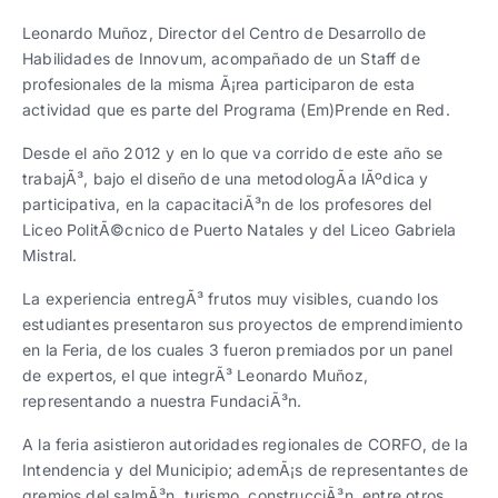
Trabaja con nosotros
Ver todas
Ver todas
progresivos de gestión
Leonardo Muñoz, Director del Centro de Desarrollo de
Habilidades de Innovum, acompañado de un Staff de
Ver todo
Ver todos
profesionales de la misma Ã¡rea participaron de esta
Español
Español
English
English
|
|
actividad que es parte del Programa (Em)Prende en Red.
Desde el año 2012 y en lo que va corrido de este año se
Español
Español
English
English
|
|
trabajÃ³, bajo el diseño de una metodologÃ­a lÃºdica y
participativa, en la capacitaciÃ³n de los profesores del
Liceo PolitÃ©cnico de Puerto Natales y del Liceo Gabriela
Español
Español
English
English
|
|
Mistral.
La experiencia entregÃ³ frutos muy visibles, cuando los
estudiantes presentaron sus proyectos de emprendimiento
en la Feria, de los cuales 3 fueron premiados por un panel
de expertos, el que integrÃ³ Leonardo Muñoz,
representando a nuestra FundaciÃ³n.
A la feria asistieron autoridades regionales de CORFO, de la
Intendencia y del Municipio; ademÃ¡s de representantes de
gremios del salmÃ³n, turismo, construcciÃ³n, entre otros.